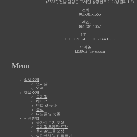
(57387) 전남 담양군 고서면 창평현로 242 (성월리 1-3)
전화
061-381-1656
팩스
061-381-1657
H.P
010-3626-2451 010-7144-1656
이메일
kl5861@naver.com
Menu
회사소개
인사말
연혁
제품소개
콩자갈
해미석
멘트 및 규사
종석
디딤돌 및 맷돌
시공방법
콩자갈 수지 포장
콩자갈 우레탄 포장
콩자갈 노출 포장
칼라규사 및 멘트 포장