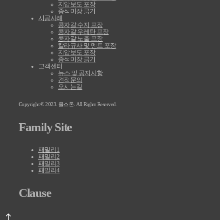
지압보도 포장
종석미장 긁기
시공사례
콩자갈 수지 포장
콩자갈 우레탄 포장
콩자갈 노출 포장
칼라규사 및 멘트 포장
지압보도 포장
종석미장 긁기
고객센터
뉴스 및 공지사항
견적문의
오시는길
Copyright © 2023. 올스톤. All Rights Reserved.
Family Site
패밀리1
패밀리2
패밀리3
패밀리4
Clause