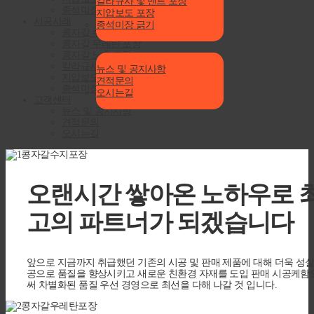
칼라규사 및 멘트 포장
종석미장 긁기
지압보도 포장
시공사례
종석미장 긁기
콩자갈 수지 포장
콩자갈 우레탄 포장
콩자갈 노출 포장
고객센터
칼라규사 및 멘트 포장
뉴스 및 공지사항
지압보도 포장
견적문의
종석미장 긁기
오시는길
고객센터
뉴스 및 공지사항
견적문의
오시는길
오랜시간 쌓아온 노하우로
고의 파트너가 되겠습니다
앞으로 지금까지 취급했던 기존의 시공 및 판매 제품에 대해 더욱 성
공으로 품질을 향상시키고 새로운 친환경 자재를 도입 판매 시공케함
써 차별화된 품질 우선 경영으로 최선을 다해 나갈 것 입니다.