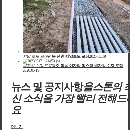
지압 보도 포장
전북 진안 지압보도 포장
2026.05.19
콩자갈 수지 포장
광주 학동 이지짐 헬스장 콩자갈 수지 포장
2026.05.19
뉴스 및
공지사항
올스톤의 
신 소식을 가장 빨리 전해드
요
더보기