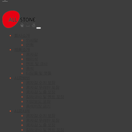
닫
회사소개
기
인사말
연혁
제품소개
콩자갈
해미석
멘트 및 규사
종석
디딤돌 및 맷돌
시공방법
콩자갈 수지 포장
콩자갈 우레탄 포장
콩자갈 노출 포장
칼라규사 및 멘트 포장
지압보도 포장
종석미장 긁기
시공사례
콩자갈 수지 포장
콩자갈 우레탄 포장
콩자갈 노출 포장
칼라규사 및 멘트 포장