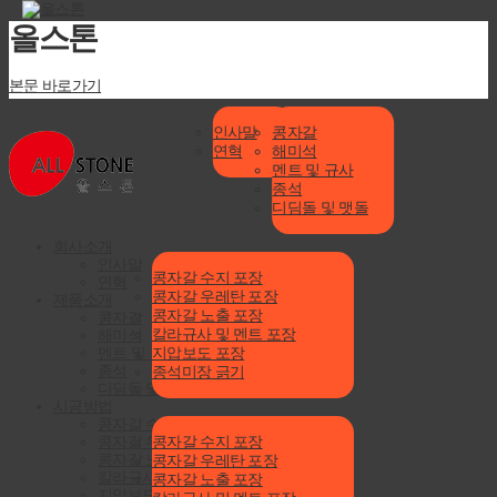
올스톤
본문 바로가기
Menu
회사소개
제품소개
인사말
콩자갈
연혁
해미석
멘트 및 규사
종석
디딤돌 및 맷돌
회사소개
시공방법
인사말
콩자갈 수지 포장
연혁
콩자갈 우레탄 포장
제품소개
콩자갈 노출 포장
콩자갈
칼라규사 및 멘트 포장
해미석
지압보도 포장
멘트 및 규사
종석
종석미장 긁기
디딤돌 및 맷돌
시공방법
콩자갈 수지 포장
시공사례
콩자갈 수지 포장
콩자갈 우레탄 포장
콩자갈 노출 포장
콩자갈 우레탄 포장
칼라규사 및 멘트 포장
콩자갈 노출 포장
지압보도 포장